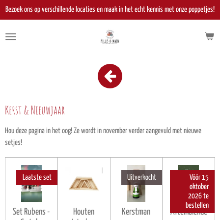
Ga
Bezoek ons op verschillende locaties en maak in het echt kennis met onze poppetjes!
direct
naar
de
hoofdinhoud
Kerst & Nieuwjaar
Hou deze pagina in het oog! Ze wordt in november verder aangevuld met nieuwe
setjes!
Laatste set
Uitverkocht
Vóór 15
oktober
2026 te
bestellen
Set Rubens -
Houten
Kerstman
Aftelkalende