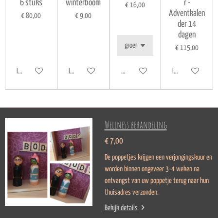
6 stuks
winterboom
r -
€ 16,00
Adventkalen
€ 80,00
€ 9,00
der 14
dagen
€ 115,00
In winkelwagen
In winkelwagen
Houd mij op de hoogte
In winkelwagen
Wellness behandeling
€ 7,00
De poppetjes krijgen een verjongingskuur en
worden binnen ongeveer 3-4 weken na
ontvangst van uw poppetje terug naar hun
thuisadres verzonden.
Bekijk details