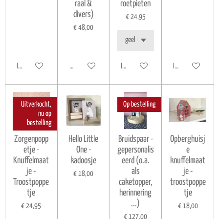
raal &
roetpieten
divers)
€ 24,95
€ 48,00
In winkelwagen
Houd mij op de hoogte
In winkelwagen
In winkelwagen
Uitverkocht,
Op bestelling
nu op
bestelling
Zorgenpopp
Hello Little
Bruidspaar -
Opberghuisj
etje -
One -
gepersonalis
e
Knuffelmaat
kadoosje
eerd (o.a.
knuffelmaat
je -
als
je -
€ 18,00
Troostpoppe
caketopper,
troostpoppe
tje
herinnering
tje
...)
€ 24,95
€ 18,00
€ 127,00