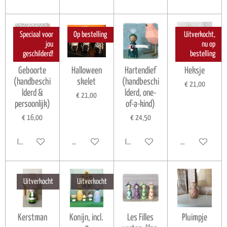
Speciaal voor
Op bestelling
Uitverkocht,
jou
nu op
geschilderd!
bestelling
Geboorte
Halloween
Hartendief
Heksje
(handbeschi
skelet
(handbeschi
€ 21,00
lderd &
lderd, one-
€ 21,00
persoonlijk)
of-a-kind)
€ 16,00
€ 24,50
In winkelwagen
Houd mij op de hoogte
In winkelwagen
Houd mij op de ho
Uitverkocht
Uitverkocht
Kerstman
Konijn, incl.
Les Filles
Pluimpje