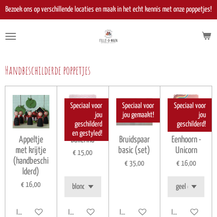
Ga
Bezoek ons op verschillende locaties en maak in het echt kennis met onze poppetjes!
direct
naar
de
hoofdinhoud
Handbeschilderde poppetjes
Speciaal voor
Speciaal voor
Speciaal voor
jou
jou gemaakt!
jou
geschilderd
geschilderd!
en gestyled!
Appeltje
Ballerina
Bruidspaar
Eenhoorn -
met krijtje
basic (set)
Unicorn
€ 15,00
(handbeschi
€ 35,00
€ 16,00
lderd)
€ 16,00
In winkelwagen
In winkelwagen
In winkelwagen
In winkelwagen