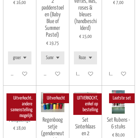
2
vertes, lilas,
€ 16,00
€ 7,00
paddenstoel
roses &
en (Baby
bleues
Blue of
(handbeschi
Summer
lderd)
Pastel)
€ 15,00
€ 19,75
Houd mij op de hoogte
Houd mij op de hoogte
In winkelwagen
In winkelwagen
Uitverkocht,
Uitverkocht
UITVERKOCHT,
Laatste set
andere
enkel op
samenstelling
bestelling
mogelijk
Pompoentje
Regenboog
Set
Set Rubens -
setje
Sinterklaas
6 stuks
€ 18,00
(genderneut
en 2
€ 80,00